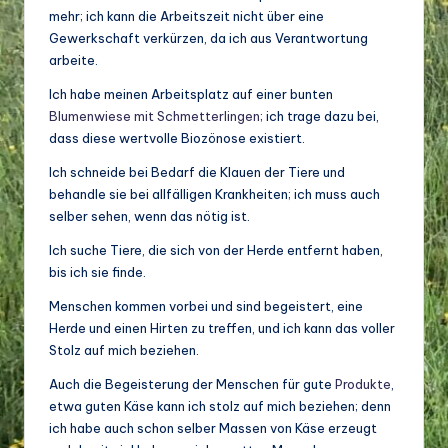
o
mehr; ich kann die Arbeitszeit nicht über eine
di
Gewerkschaft verkürzen, da ich aus Verantwortung
arbeite.
v
Ich habe meinen Arbeitsplatz auf einer bunten
e
Blumenwiese mit Schmetterlingen
; ich trage dazu bei,
rs
dass diese wertvolle Biozönose existiert.
it
Ich schneide bei Bedarf die Klauen der Tiere und
behandle sie bei allfälligen Krankheiten; ich muss auch
ä
selber sehen, wenn das nötig ist.
t
Ich suche Tiere, die sich von der Herde entfernt haben,
bis ich sie finde.
Menschen kommen vorbei und sind begeistert, eine
Herde und einen Hirten zu treffen, und ich kann das voller
Stolz auf mich beziehen.
Auch die Begeisterung der Menschen für gute
Produkte
,
etwa guten Käse kann ich stolz auf mich beziehen; denn
ich habe auch schon selber Massen von Käse erzeugt