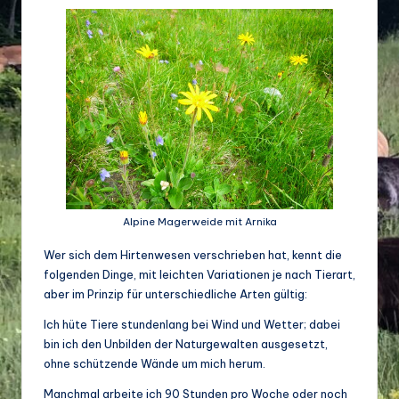
d
e
w
ir
ts
c
h
a
Alpine Magerweide mit Arnika
ft
Wer sich dem Hirtenwesen verschrieben hat, kennt die
folgenden Dinge, mit leichten Variationen je nach Tierart,
u
aber im Prinzip für unterschiedliche Arten gültig:
n
Ich hüte Tiere stundenlang bei Wind und Wetter; dabei
d
bin ich den Unbilden der Naturgewalten ausgesetzt,
ohne schützende Wände um mich herum.
Bi
Manchmal arbeite ich 90 Stunden pro Woche oder noch