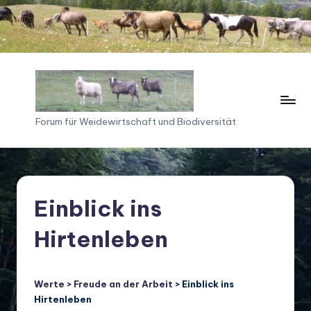
Skip
to
content
F
Forum für Weidewirtschaft und Biodiversität
o
ru
m
Einblick ins
f
Hirtenleben
ü
r
W
Werte
>
Freude an der Arbeit
> Einblick ins
Hirtenleben
ei