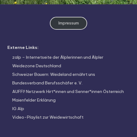
o
di
v
Impressum
e
rs
Externe Links:
it
zalp – Internetseite der Älplerinnen und Älpler
ä
Weidezone Deutschland
t
Schweizer Bauern: Weideland ernährt uns
Bundesverband Berufsschäfer e. V.
AUFFI! Netzwerk Hirt*innen und Senner*innen Österreich
Maienfelder Erklärung
IG Alp
Video-Playlist zur Weidewirtschaft