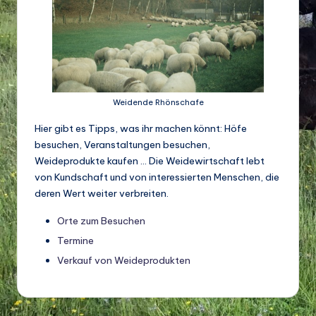
d
e
w
ir
Weidende Rhönschafe
ts
Hier gibt es Tipps, was ihr machen könnt: Höfe
c
besuchen, Veranstaltungen besuchen,
h
Weideprodukte kaufen … Die Weidewirtschaft lebt
a
von Kundschaft und von interessierten Menschen, die
deren Wert weiter verbreiten.
ft
Orte zum Besuchen
u
Termine
n
Verkauf von Weideprodukten
d
Bi