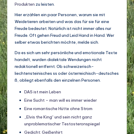
o
Produkten
zu leisten.
di
Hier erzählen ein paar Personen, warum sie mit
v
Weidetieren arbeiten und was das für sie für eine
Freude bedeutet. Natürlich ist nicht immer alles nur
e
Freude. Oft gehen Freud und Leid Hand in Hand. Wer
rs
selber etwas berichten möchte, melde sich.
it
Da es sich um sehr persönliche und emotionale Texte
handelt, wurden dialektale Wendungen nicht
ä
redaktionell entfernt. Ob schweizerisch-
t
liechtensteinisches ss oder österreichisch-deutsches
ß, obliegt ebenfalls den einzelnen Personen.
DAS ist mein Leben
Eine Sucht – man will es immer wieder
Eine romantische Hütte ohne Strom
„Elvis the King“ und sein nicht ganz
unproblematischer Testosteronspiegel
Gedicht: Geißenhirt