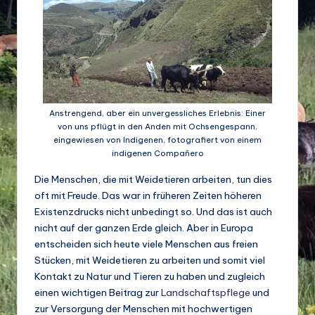
d
e
w
ir
ts
Anstrengend, aber ein unvergessliches Erlebnis: Einer
von uns pflügt in den Anden mit Ochsengespann,
c
eingewiesen von Indigenen, fotografiert von einem
h
indigenen Compañero
a
Die Menschen, die mit Weidetieren arbeiten, tun dies
oft mit Freude. Das war in früheren Zeiten höheren
ft
Existenzdrucks nicht unbedingt so. Und das ist auch
u
nicht auf der ganzen Erde gleich. Aber in Europa
entscheiden sich heute viele Menschen aus freien
n
Stücken, mit Weidetieren zu arbeiten und somit viel
d
Kontakt zu Natur und Tieren zu haben und zugleich
einen wichtigen Beitrag zur
Landschaftspflege
und
Bi
zur Versorgung der Menschen mit hochwertigen