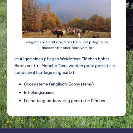
d
e
w
ir
Ziegenherde hält das Gras klein und pflegt eine
ts
Landschaft hoher Biodiversität
c
Im Allgemeinen pflegen Weidetiere Flächen hoher
h
Biodiversität
. Manche Tiere werden ganz gezielt zur
Landschaftspflege eingesetzt.
a
Ökosysteme
(englisch:
Ecosystems
)
ft
Erholungsräume
u
Freihaltung anderweitig genutzter Flächen
n
d
Bi