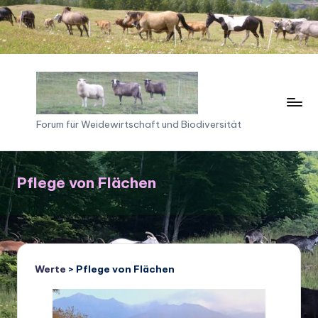
Skip
to
content
F
Forum für Weidewirtschaft und Biodiversität
o
ru
Pflege von Flächen
m
f
ü
r
Werte
> Pflege von Flächen
W
ei