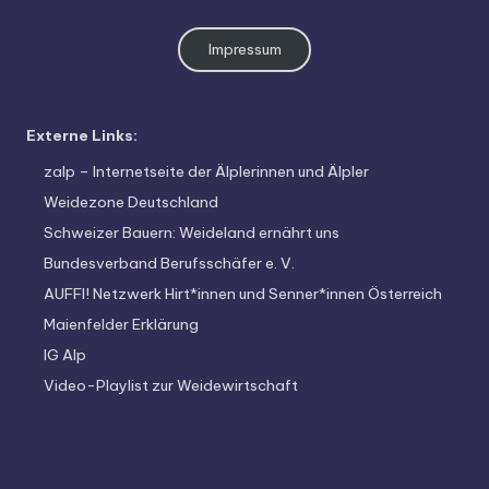
o
di
Impressum
v
e
Externe Links:
rs
zalp – Internetseite der Älplerinnen und Älpler
it
Weidezone Deutschland
ä
Schweizer Bauern: Weideland ernährt uns
t
Bundesverband Berufsschäfer e. V.
AUFFI! Netzwerk Hirt*innen und Senner*innen Österreich
Maienfelder Erklärung
IG Alp
Video-Playlist zur Weidewirtschaft