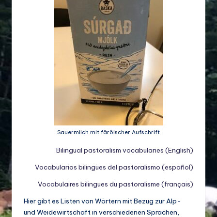
d
e
w
ir
ts
c
h
a
Sauermilch mit färöischer Aufschrift
ft
Bilingual pastoralism vocabularies (English)
u
Vocabularios bilingües del pastoralismo (español)
n
Vocabulaires bilingues du pastoralisme (français)
d
Hier gibt es Listen von Wörtern mit Bezug zur Alp-
Bi
und Weidewirtschaft in verschiedenen Sprachen,