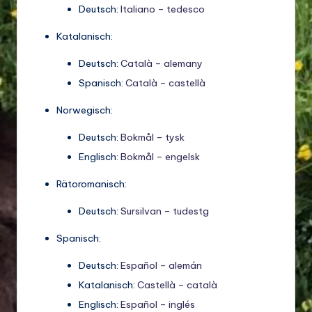
Deutsch:
Italiano – tedesco
Katalanisch:
Deutsch:
Català – alemany
Spanisch:
Català – castellà
Norwegisch:
Deutsch:
Bokmål – tysk
Englisch:
Bokmål – engelsk
Rätoromanisch:
Deutsch:
Sursilvan – tudestg
Spanisch:
Deutsch:
Español – alemán
Katalanisch:
Castellà – català
Englisch:
Español – inglés