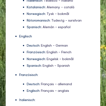
Italienisch:
Tedesco – italiano
Katalanisch:
Alemany – català
Norwegisch:
Tysk – bokmål
Rätoromanisch:
Tudestg – sursilvan
Spanisch:
Alemán – español
Englisch
Deutsch:
English – German
Französisch:
English – French
Norwegisch:
Engelsk – bokmål
Spanisch:
English – Spanish
Französisch:
Deutsch:
Français – allemand
Englisch:
Français – anglais
Italienisch: