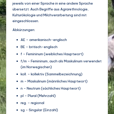
o
jeweils von einer Sprache in eine andere Sprache
di
übersetzt. Auch Begriffe aus Agrarethnologie,
Kulturökologie und Milchverarbeitung sind mit
v
eingeschlossen.
e
Abkürzungen:
rs
AE – amerikanisch-englisch
it
BE – britisch-englisch
ä
f – Femininum (weibliches Hauptwort)
t
f/m – Femininum, auch als Maskulinum verwendet
(im Norwegischen)
koll. – kollektiv (Sammelbezeichnung)
m – Maskulinum (männliches Hauptwort)
n – Neutrum (sächliches Hauptwort)
pl – Plural (Mehrzahl)
reg. – regional
sg – Singular (Einzahl)