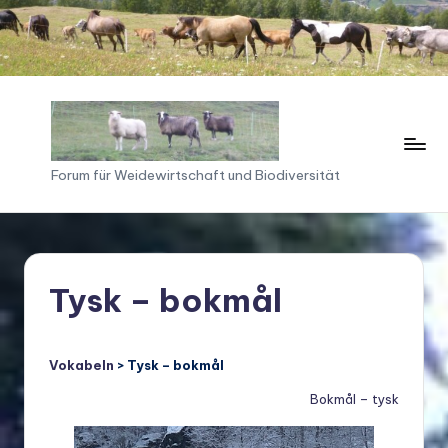
Skip
to
content
F
Forum für Weidewirtschaft und Biodiversität
o
ru
m
Tysk – bokmål
f
ü
Vokabeln
> Tysk – bokmål
r
Bokmål – tysk
W
ei