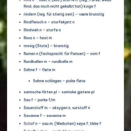
Rind, das noch nicht gekalbt hat) kvige f
rindern (reg. für stierig sein) – være brunstig
Rindfleisch n – storfekjøtt n
Rindvieh n – storfe n
Ross n – hest m
rossig (Stute) – brunstig
Rumen n (fachsprachl. für Pansen) – vom f
Rundballen m – rundballe m
Sahne f – fløte m
Sahne schlagen – piske fløte
samische Hirten pl – samiske gjetere pl
Sau f – purke f/m
Sauerstoff m – oksygen n, surstoff n
Savanne f – savanne m
Schaf
n – sau m, (Weibchen) søye f, tikke f