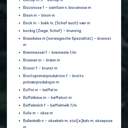
Biozönose f – samfunn n, biocønose m
Bison m – bison m
Bock m – bukk m, (Schaf auch) vær m
bockig (Ziege, Schaf) – brunstig
Braunkäse m (norwegische Spezialität) – brunost
m
Brennnessel f – brennesle f/m
Brunnen m – brønn m
Brunst f – brunst m
Bruttoprimärproduktion f – brutto
primærproduksjon m
Büffel
m – bøffel m
Büffelkäse m – bøffelost m
Büffelmilch f – bøffelmelk f/m
Bulle
m – okse m
Bullenkalb n – oksekalv m, stut[e]kalv m, oksepose
m