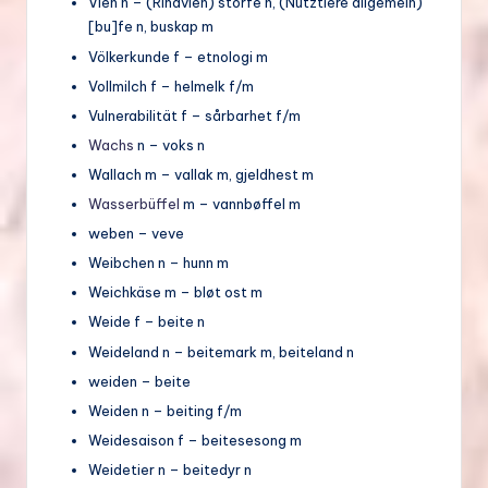
Vieh n – (Rindvieh) storfe n, (Nutztiere allgemein)
[bu]fe n, buskap m
Völkerkunde f – etnologi m
Vollmilch f – helmelk f/m
Vulnerabilität f – sårbarhet f/m
Wachs
n – voks n
Wallach m – vallak m, gjeldhest m
Wasserbüffel
m – vannbøffel m
weben – veve
Weibchen n – hunn m
Weichkäse m – bløt ost m
Weide f – beite n
Weideland n – beitemark m, beiteland n
weiden – beite
Weiden n – beiting f/m
Weidesaison f – beitesesong m
Weidetier n – beitedyr n