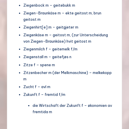
Ziegenbock m – geitebukk m
Ziegen-Braunkäse m – ekte geitost m, brun
geitost m
Ziegenhirt[e] m – geitgjeter m
Ziegenkäse m – geitost m, (zur Unterscheidung
von Ziegen-Braunkäse) hvit geitost m
Ziegenmilch f – geitemelk f/m
Ziegenstall m – geitefjøs n
Zitze f – spene m
Zitzenbecher m (der Melkmaschine) – melkekopp
m
Zucht f – avl m
Zukunft f – fremtid f/m
die Wirtschaft der Zukunft f – økonomien av
fremtida m