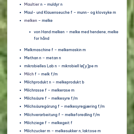
Maultier
n – muldyr n
Maul- und Klauenseuche f – munn- og klovsyke m
melken
– melke
von Hand melken – melke med hendene, melke
for hånd
Melkmaschine f – melkemaskin m
Methan n – metan n
mikrobielles Lab n – mikrobiell lø[y]pe m
Milch
f – melk f/m
Milchprodukt n – melkeprodukt b
Milchrasse f – melkerase m
Milchsäure f – melkesyre f/m
Milchsäuregärung f – melkesyregjæring f/m
Milchverarbeitung f – melkeforedling f/m
Milchziege f – melkegeit f
Milchzucker m – melkesukker n, laktose m