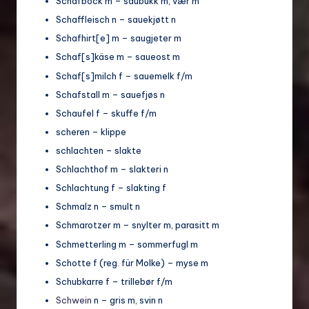
Schafbock m – saubukk m, vær m
Schaffleisch n – sauekjøtt n
Schafhirt[e] m – saugjeter m
Schaf[s]käse m – saueost m
Schaf[s]milch f – sauemelk f/m
Schafstall m – sauefjøs n
Schaufel f – skuffe f/m
scheren – klippe
schlachten – slakte
Schlachthof m – slakteri n
Schlachtung f – slakting f
Schmalz n – smult n
Schmarotzer m – snylter m, parasitt m
Schmetterling m – sommerfugl m
Schotte f (reg. für Molke) – myse m
Schubkarre f – trillebør f/m
Schwein
n – gris m, svin n