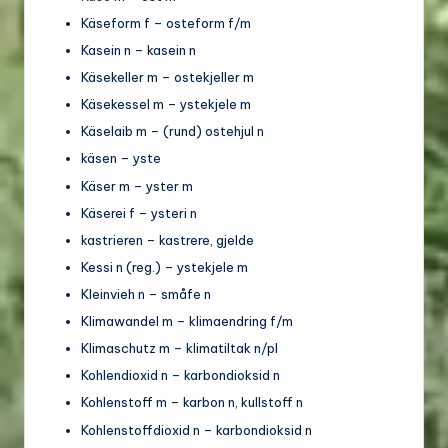
Käseform f – osteform f/m
Kasein n – kasein n
Käsekeller m – ostekjeller m
Käsekessel m – ystekjele m
Käselaib m – (rund) ostehjul n
käsen – yste
Käser m – yster m
Käserei f – ysteri n
kastrieren – kastrere, gjelde
Kessi n (reg.) – ystekjele m
Kleinvieh n – småfe n
Klimawandel m – klimaendring f/m
Klimaschutz m – klimatiltak n/pl
Kohlendioxid n – karbondioksid n
Kohlenstoff m – karbon n, kullstoff n
Kohlenstoffdioxid n – karbondioksid n