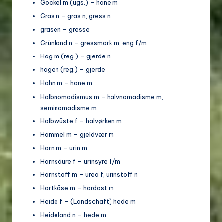
Gockel m (ugs.) – hane m
Gras n – gras n, gress n
grasen – gresse
Grünland n – gressmark m, eng f/m
Hag m (reg.) – gjerde n
hagen (reg.) – gjerde
Hahn m – hane m
Halbnomadismus m – halvnomadisme m,
seminomadisme m
Halbwüste f – halvørken m
Hammel m – gjeldvær m
Harn m – urin m
Harnsäure f – urinsyre f/m
Harnstoff m – urea f, urinstoff n
Hartkäse m – hardost m
Heide f – (Landschaft) hede m
Heideland n – hede m