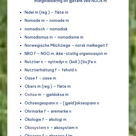
marginalisering av gjetere ved NGOs m
Nidel m (reg.) – fløte m
Nomade m – nomade m
nomadisch – nomadisk
Nomadismus m – nomadisme m
Norwegische Milchziege – norsk melkegeit f
NRO f – NGO m, ikke-statlig organisasjon m
Nutztier n – nyttedyr n, (koll.) [bu]fe n
Nutztierhaltung f – fehold n
Oase f – oase m
Obers m (reg.) – fløte m
Ochse
m – gjeldokse m
Ochsengespann n – [gjeld]oksespann n
Ohrmarke f – øremerke n
Ökologie f – økologi m
Ökosystem
n – økosystem n
Ökozone f – økosone f/m