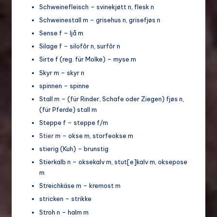
Schweinefleisch – svinekjøtt n, flesk n
Schweinestall m – grisehus n, grisefjøs n
Sense f – ljå m
Silage f – silofôr n, surfôr n
Sirte f (reg. für Molke) – myse m
Skyr m – skyr n
spinnen – spinne
Stall m – (für Rinder, Schafe oder Ziegen) fjøs n,
(für Pferde) stall m
Steppe f – steppe f/m
Stier
m – okse m, storfeokse m
stierig (Kuh) – brunstig
Stierkalb n – oksekalv m, stut[e]kalv m, oksepose
m
Streichkäse m – kremost m
stricken – strikke
Stroh n – halm m