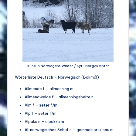
d
e
w
ir
ts
c
h
Kühe in Norwegens Winter / Kyr i Norges vinter
a
Wörterliste Deutsch – Norwegisch (Bokmål)
ft
Allmende f – allmenning m
u
Allmendweide f – allmenningsbeite n
Alm f – seter f/m
n
Alp f – seter f/m
d
Alpaka
n – alpakka m
Bi
Altnorwegisches Schaf n – gammelnorsk sau m