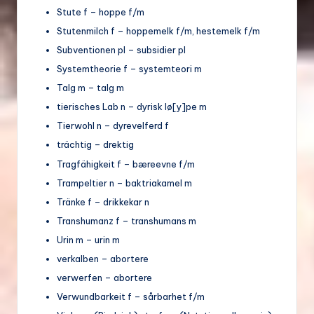
Stute f – hoppe f/m
Stutenmilch f – hoppemelk f/m, hestemelk f/m
Subventionen pl – subsidier pl
Systemtheorie f – systemteori m
Talg m – talg m
tierisches Lab n – dyrisk lø[y]pe m
Tierwohl n – dyrevelferd f
trächtig – drektig
Tragfähigkeit f – bæreevne f/m
Trampeltier n – baktriakamel m
Tränke f – drikkekar n
Transhumanz f – transhumans m
Urin m – urin m
verkalben – abortere
verwerfen – abortere
Verwundbarkeit f – sårbarhet f/m