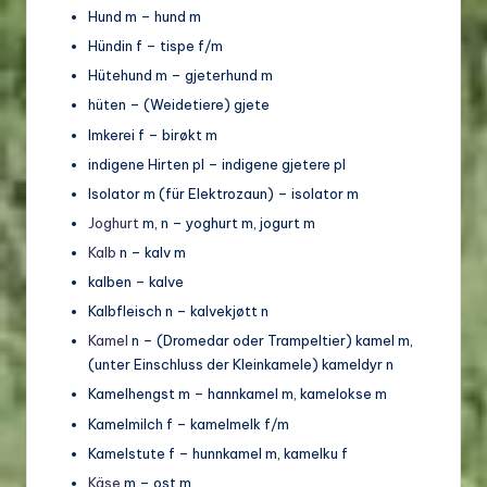
Hund m – hund m
Hündin f – tispe f/m
Hütehund m – gjeterhund m
hüten – (Weidetiere) gjete
Imkerei f – birøkt m
indigene Hirten pl – indigene gjetere pl
Isolator m (für Elektrozaun) – isolator m
Joghurt
m, n – yoghurt m, jogurt m
Kalb
n – kalv m
kalben – kalve
Kalbfleisch n – kalvekjøtt n
Kamel
n – (Dromedar oder Trampeltier) kamel m,
(unter Einschluss der Kleinkamele) kameldyr n
Kamelhengst m – hannkamel m, kamelokse m
Kamelmilch f – kamelmelk f/m
Kamelstute f – hunnkamel m, kamelku f
Käse
m – ost m