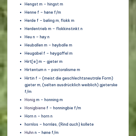
Hengst m – hingst m
Henne f – høne f/m
Herde f – bøling m, flokk m
Herdentrieb m – flokkinstinkt n
Heu n – høy n
Heuballen m – høyballe m
Heugabel f – høygaffel m
Hirt[e] m – gjeter m
Hirtentum n – pastoralisme m
Hirtin f – (meist die geschlechtsneutrale Form)
gjeter m, (selten ausdrücklich weiblich) gjeterske
f/m
Honig
m – honning m
Honigbiene
f – honningbie f/m
Horn n – horn n
hornlos – hornløs, (Rind auch) kollete
Huhn
n – høne f/m