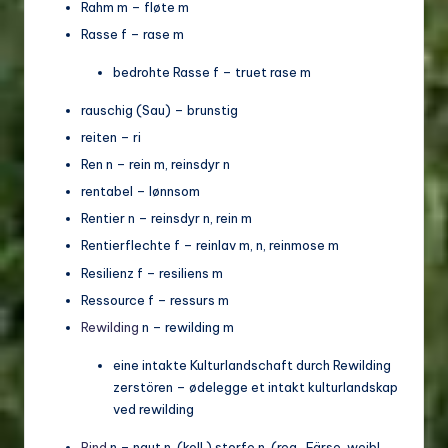
Rahm m – fløte m
Rasse f – rase m
bedrohte Rasse f – truet rase m
rauschig (Sau) – brunstig
reiten – ri
Ren n – rein m, reinsdyr n
rentabel – lønnsom
Rentier n – reinsdyr n, rein m
Rentierflechte f – reinlav m, n, reinmose m
Resilienz f – resiliens m
Ressource f – ressurs m
Rewilding
n – rewilding m
eine intakte Kulturlandschaft durch Rewilding
zerstören – ødelegge et intakt kulturlandskap
ved rewilding
Rind
n – naut n, (koll.) storfe n, (reg., Färse, weibl.