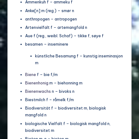
o
Ammenkuh f – ammeku f
di
Anke[n] m (reg.) – smør n
anthropogen – antropogen
v
Artenvielfalt f – artemangfold n
e
Aue f (reg., weibl. Schaf) – tikke f, søye f
rs
besamen – inseminere
it
künstliche Besamung f – kunstig inseminasjon
ä
m
t
Biene
f – bie f/m
Bienenhonig
m – biehonning m
Bienenwachs
n – bivoks n
Biestmilch f – råmelk f/m
Biodiversität f – biodiversitet m, biologisk
mangfold n
biologische Vielfalt f – biologisk mangfold n,
biodiversitet m
Biotop m, n – biotop m