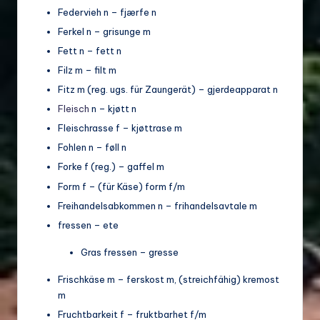
Federvieh n – fjærfe n
Ferkel n – grisunge m
Fett n – fett n
Filz m – filt m
Fitz m (reg. ugs. für Zaungerät) – gjerdeapparat n
Fleisch
n – kjøtt n
Fleischrasse f – kjøttrase m
Fohlen n – føll n
Forke f (reg.) – gaffel m
Form f – (für Käse) form f/m
Freihandelsabkommen n – frihandelsavtale m
fressen – ete
Gras fressen – gresse
Frischkäse m – ferskost m, (streichfähig) kremost
m
Fruchtbarkeit f – fruktbarhet f/m