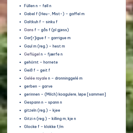
Füllen n – føll n
Gabel f (Heu-, Mist-) – gaffel m
Galtkuh f – sinku f
Gans
f – gås f (pl gjess)
Gar[r]igue f – garrigue m
Gaul m (reg.) – hest m
Geflügel
n – fjærfe n
gehörnt – hornete
Geiß f – geit f
Gelée royale
n – dronninggelé m
gerben – garve
gerinnen – (Milch) koagulere, løpe [sammen]
Gespann n – spann n
gitzeln (reg.) – kjee
Gitzi n (reg.) – killing m, kje n
Glocke f – klokke f/m