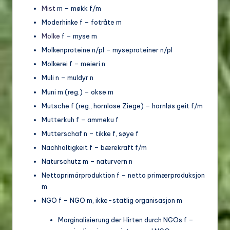
Mist
m – møkk f/m
Moderhinke f – fotråte m
Molke
f – myse m
Molkenproteine n/pl – myseproteiner n/pl
Molkerei f – meieri n
Muli n – muldyr n
Muni m (reg.) – okse m
Mutsche f (reg., hornlose Ziege) – hornløs geit f/m
Mutterkuh f – ammeku f
Mutterschaf n – tikke f, søye f
Nachhaltigkeit f – bærekraft f/m
Naturschutz m – naturvern n
Nettoprimärproduktion f – netto primærproduksjon
m
NGO f – NGO m, ikke-statlig organisasjon m
Marginalisierung der Hirten durch NGOs f –