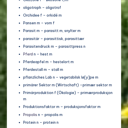
oligotroph – oligotrof
Orchidee f – orkidé m
Pansen m – vom f
Parasit m – parasitt m, snylter m
parasitär – parasittisk, parasittær
Parasitendruck m – parasittpress n
Pferd
n – hest m
Pferdeapfel m – hestelort m
Pferdestall m – stall m
pflanzliches Lab n – vegetabilsk lø[y]pe m
primärer Sektor m (Wirtschaft) –primær sektor m
Primärproduktion f (Ökologie) – primærproduksjon
m
Produktionsfaktor m – produksjonsfaktor m
Propolis
n – propolis m
Protein n – protein n