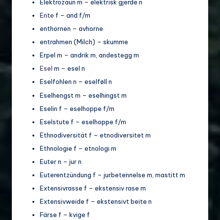
Elektrozaun m – elektrisk gjerde n
Ente
f – and f/m
enthornen – avhorne
entrahmen (Milch) – skumme
Erpel m – andrik m, andestegg m
Esel
m – esel n
Eselfohlen n – eselføll n
Eselhengst m – eselhingst m
Eselin f – eselhoppe f/m
Eselstute f – eselhoppe f/m
Ethnodiversität f – etnodiversitet m
Ethnologie f – etnologi m
Euter n – jur n
Euterentzündung f – jurbetennelse m, mastitt m
Extensivrasse f – ekstensiv rase m
Extensivweide f – ekstensivt beite n
Färse f – kvige f