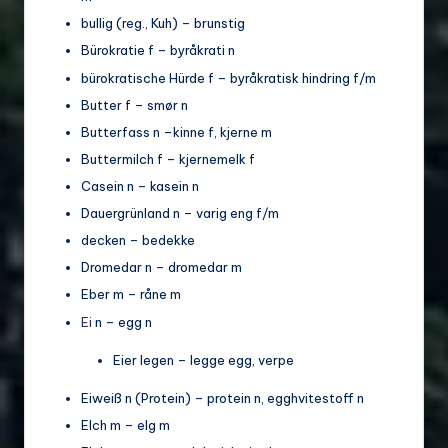
bullig (reg., Kuh) – brunstig
Bürokratie f – byråkrati n
bürokratische Hürde f – byråkratisk hindring f/m
Butter f – smør n
Butterfass n –kinne f, kjerne m
Buttermilch f – kjernemelk f
Casein n – kasein n
Dauergrünland n – varig eng f/m
decken – bedekke
Dromedar n – dromedar m
Eber m – råne m
Ei
n – egg n
Eier legen – legge egg, verpe
Eiweiß n (Protein) – protein n, egghvitestoff n
Elch m – elg m