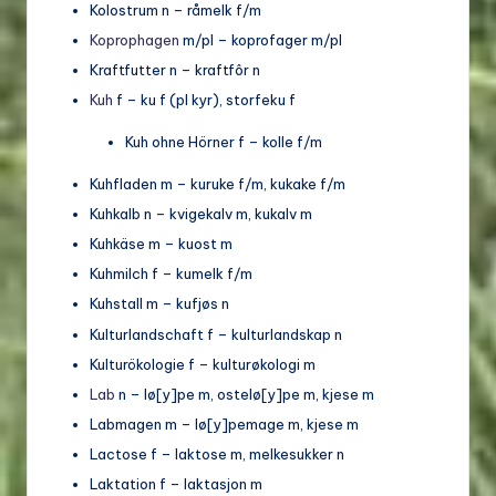
Kolostrum n – råmelk f/m
Koprophagen
m/pl – koprofager m/pl
Kraftfutter n – kraftfôr n
Kuh
f – ku f (pl kyr), storfeku f
Kuh ohne Hörner f – kolle f/m
Kuhfladen m – kuruke f/m, kukake f/m
Kuhkalb n – kvigekalv m, kukalv m
Kuhkäse m – kuost m
Kuhmilch f – kumelk f/m
Kuhstall m – kufjøs n
Kulturlandschaft f – kulturlandskap n
Kulturökologie f – kulturøkologi m
Lab
n – lø[y]pe m, ostelø[y]pe m, kjese m
Labmagen m – lø[y]pemage m, kjese m
Lactose f – laktose m, melkesukker n
Laktation f – laktasjon m