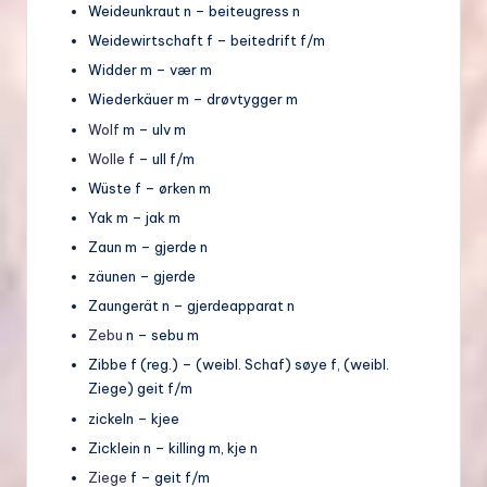
Weideunkraut n – beiteugress n
Weidewirtschaft f – beitedrift f/m
Widder m – vær m
Wiederkäuer m – drøvtygger m
Wolf
m – ulv m
Wolle
f – ull f/m
Wüste f – ørken m
Yak m – jak m
Zaun m – gjerde n
zäunen – gjerde
Zaungerät n – gjerdeapparat n
Zebu
n – sebu m
Zibbe f (reg.) – (weibl. Schaf) søye f, (weibl.
Ziege) geit f/m
zickeln – kjee
Zicklein n – killing m, kje n
Ziege
f – geit f/m