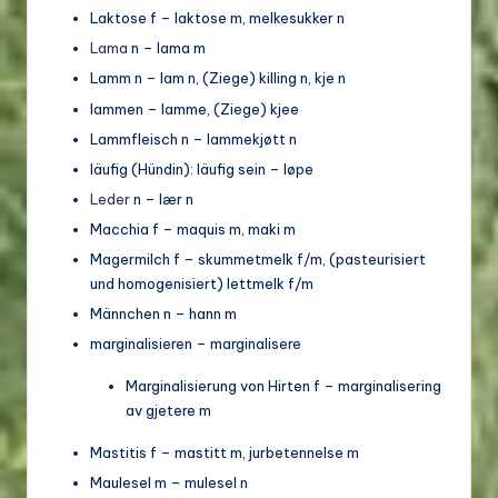
Laktose f – laktose m, melkesukker n
Lama
n – lama m
Lamm n – lam n, (Ziege) killing n, kje n
lammen – lamme, (Ziege) kjee
Lammfleisch n – lammekjøtt n
läufig (Hündin): läufig sein – løpe
Leder
n – lær n
Macchia f – maquis m, maki m
Magermilch f – skummetmelk f/m, (pasteurisiert
und homogenisiert) lettmelk f/m
Männchen n – hann m
marginalisieren – marginalisere
Marginalisierung von Hirten f – marginalisering
av gjetere m
Mastitis f – mastitt m, jurbetennelse m
Maulesel m – mulesel n