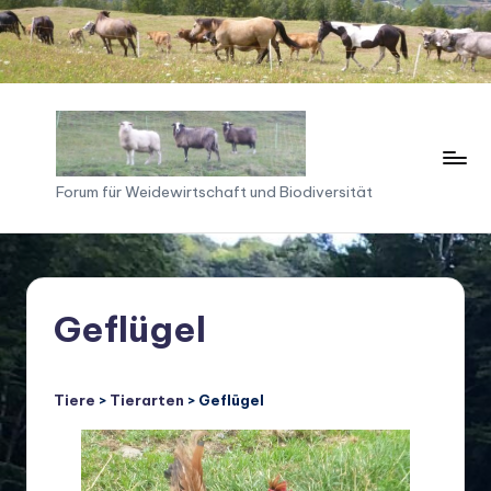
Skip
to
content
F
Forum für Weidewirtschaft und Biodiversität
o
ru
m
Geflügel
f
ü
Tiere
>
Tierarten
> Geflügel
r
W
ei