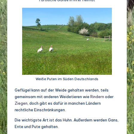
o
di
v
e
rs
it
ä
t
Weiße Puten im Süden Deutschlands
Geflügel kann auf der Weide gehalten werden, teils
gemeinsam mit anderen Weidetieren wie
Rindern
oder
Ziegen
, doch gibt es dafür in manchen Ländern
rechtliche Einschränkungen.
Die wichtigste Art ist das Huhn. Außerdem werden Gans,
Ente und Pute gehalten.