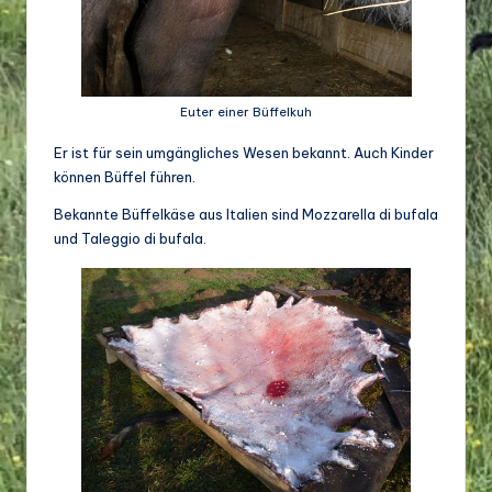
o
di
v
e
Euter einer Büffelkuh
rs
Er ist für sein umgängliches Wesen bekannt. Auch Kinder
können Büffel führen.
it
Bekannte Büffelkäse aus Italien sind Mozzarella di bufala
ä
und Taleggio di bufala.
t