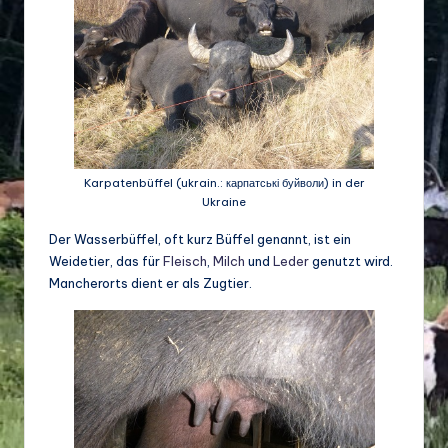
d
e
w
ir
ts
c
Karpatenbüffel (ukrain.: карпатські буйволи) in der
Ukraine
h
Der Wasserbüffel, oft kurz Büffel genannt, ist ein
a
Weidetier, das für
Fleisch
,
Milch
und
Leder
genutzt wird.
ft
Mancherorts dient er als Zugtier.
u
n
d
Bi