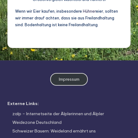
o
di
Wenn wir Eier kaufen, insbesondere
Hühner
eier, sollten
wir immer drauf achten, dass sie aus Freilandhaltung
v
sind. Bodenhaltung ist keine Freilandhaltung.
e
rs
it
ä
t
Impressum
Externe Links:
zalp – Internetseite der Älplerinnen und Älpler
Weidezone Deutschland
Schweizer Bauern: Weideland ernährt uns