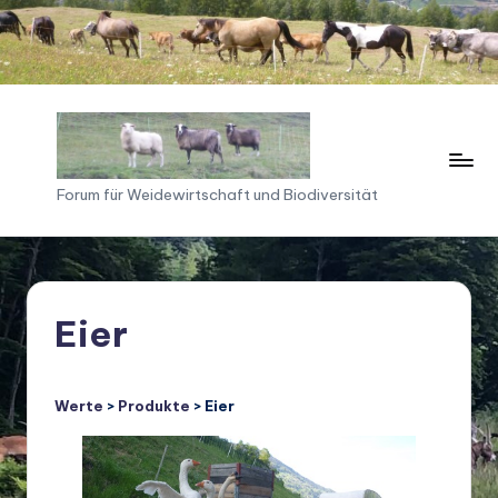
Skip
to
content
F
Forum für Weidewirtschaft und Biodiversität
o
ru
m
Eier
f
ü
Werte
>
Produkte
> Eier
r
W
ei