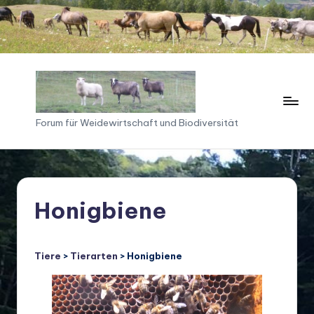
Skip
to
content
F
Forum für Weidewirtschaft und Biodiversität
o
ru
m
Honigbiene
f
ü
Tiere
>
Tierarten
> Honigbiene
r
W
ei