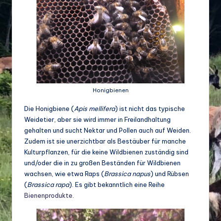
d
e
w
ir
ts
c
Honigbienen
h
Die Honigbiene (
Apis mellifera
) ist nicht das typische
Weidetier, aber sie wird immer in Freilandhaltung
a
gehalten und sucht Nektar und Pollen auch auf Weiden.
ft
Zudem ist sie unerzichtbar als Bestäuber für manche
Kulturpflanzen, für die keine Wildbienen zuständig sind
u
und/oder die in zu großen Beständen für Wildbienen
n
wachsen, wie etwa Raps (
Brassica napus
) und Rübsen
(
Brassica rapa
). Es gibt bekanntlich eine Reihe
d
Bienenprodukte
.
Bi