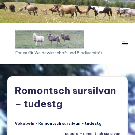
Skip
to
content
F
Forum für Weidewirtschaft und Biodiversität
o
ru
m
Romontsch sursilvan
f
– tudestg
ü
r
W
Vokabeln
> Romontsch sursilvan – tudestg
ei
Tudestg – romontsch sursilvan