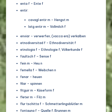
enta f – Ente f
entir:
cavagl entir m – Hengst m
latg entir m – Vollmilch f
enviar – verwerfen, (vacca era) verkalben
etnodiversitad f – Ethnodiversität f
etnologia f – Ethnologie f, Völkerkunde f
faultsch f – Sense f
fein m – Heu n
femella f – Weibchen n
fenar – heuen
filar – spinnen
fitguir m – Käseform f
fleter m – Filz m
flur tschitta f – Schmetterlingsblütler m
fontauna f – Quelle f, Brunnen m