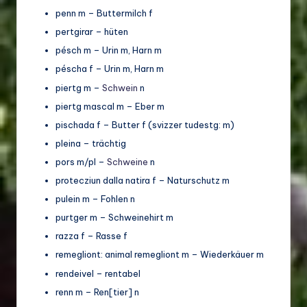
penn m – Buttermilch f
pertgirar – hüten
pésch m – Urin m, Harn m
péscha f – Urin m, Harn m
piertg m –
Schwein
n
piertg mascal m – Eber m
pischada f – Butter f (svizzer tudestg: m)
pleina – trächtig
pors m/pl –
Schweine
n
protecziun dalla natira f – Naturschutz m
pulein m – Fohlen n
purtger m – Schweinehirt m
razza f – Rasse f
remegliont: animal remegliont m – Wiederkäuer m
rendeivel – rentabel
renn m – Ren[tier] n