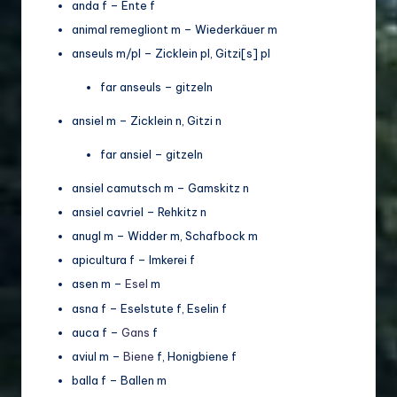
o
anda f – Ente f
di
animal remegliont m – Wiederkäuer m
anseuls m/pl – Zicklein pl, Gitzi[s] pl
v
far anseuls – gitzeln
e
rs
ansiel m – Zicklein n, Gitzi n
it
far ansiel – gitzeln
ä
ansiel camutsch m – Gamskitz n
t
ansiel cavriel – Rehkitz n
anugl m – Widder m, Schafbock m
apicultura f – Imkerei f
asen m –
Esel
m
asna f – Eselstute f, Eselin f
auca f –
Gans
f
aviul m –
Biene
f, Honigbiene f
balla f – Ballen m