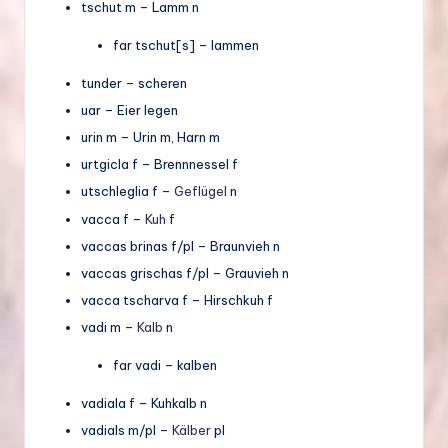
tschut m – Lamm n
far tschut[s] – lammen
tunder – scheren
uar – Eier legen
urin m – Urin m, Harn m
urtgicla f – Brennnessel f
utschleglia f –
Geflügel
n
vacca f –
Kuh
f
vaccas brinas f/pl – Braunvieh n
vaccas grischas f/pl – Grauvieh n
vacca tscharva f – Hirschkuh f
vadi m –
Kalb
n
far vadi – kalben
vadiala f – Kuhkalb n
vadials m/pl –
Kälber
pl