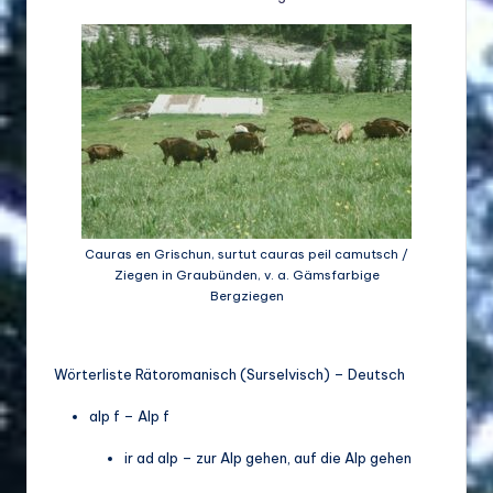
d
e
w
ir
ts
c
h
Cauras en Grischun, surtut cauras peil camutsch /
a
Ziegen in Graubünden, v. a. Gämsfarbige
Bergziegen
ft
u
Wörterliste Rätoromanisch (Surselvisch) – Deutsch
n
alp f – Alp f
d
Bi
ir ad alp – zur Alp gehen, auf die Alp gehen