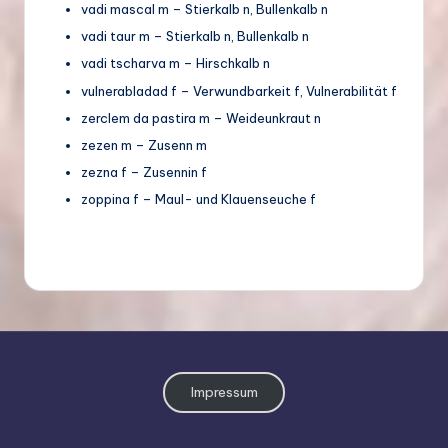
vadi mascal m – Stierkalb n, Bullenkalb n
vadi taur m – Stierkalb n, Bullenkalb n
vadi tscharva m – Hirschkalb n
vulnerabladad f – Verwundbarkeit f, Vulnerabilität f
zerclem da pastira m – Weideunkraut n
zezen m – Zusenn m
zezna f – Zusennin f
zoppina f – Maul- und Klauenseuche f
Impressum