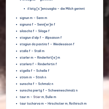
il latg [s’]encuaglia – die Milch gerinnt
signun m – Senn m
signuna f – Senn[er]in f
silascha f – Silage f
stagiun d’alp f – Alpsaison f
stagiun da pastira f – Weidesaison f
stalla f – Stall m
starler m – Rinderhirt[e] m
starlera f – Rinderhirtin f
stgella f – Schelle f
strom m – Stroh n
sunscha f – Schmalz n
sunscha piertg f – Schweineschmalz n
taur m –
Stier
m, Bulle m
taur tscharva m – Hirschstier m, Rothirsch m