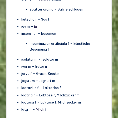
sbatter groma – Sahne schlagen
hutscha f – Sau f
iev m –
Ei
n
inseminar – besamen
inseminaziun artificiala f – künstliche
Besamung f
isolatur m – Isolator m
iver m – Euter n
jarva f – Gras n, Kraut n
jogurt m – Joghurt m
lactaziun f – Laktation f
lactina f – Laktose f, Milchzucker m
lactosa f – Laktose f, Milchzucker m
latg m –
Milch
f