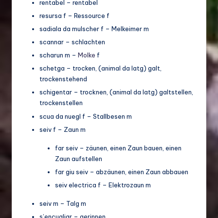
rentabel – rentabel
resursa f – Ressource f
sadiala da mulscher f – Melkeimer m
scannar – schlachten
scharun m –
Molke
f
schetga – trocken, (animal da latg) galt,
trockenstehend
schigentar – trocknen, (animal da latg) galtstellen,
trockenstellen
scua da nuegl f – Stallbesen m
seiv f – Zaun m
far seiv – zäunen, einen Zaun bauen, einen
Zaun aufstellen
far giu seiv – abzäunen, einen Zaun abbauen
seiv electrica f – Elektrozaun m
seiv m – Talg m
s’encugliar – gerinnen