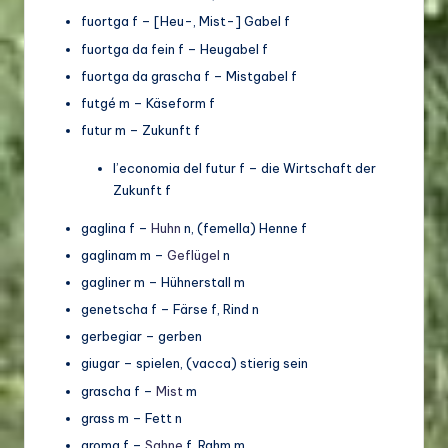
fuortga f – [Heu-, Mist-] Gabel f
fuortga da fein f – Heugabel f
fuortga da grascha f – Mistgabel f
futgé m – Käseform f
futur m – Zukunft f
l’economia del futur f – die Wirtschaft der
Zukunft f
gaglina f –
Huhn
n, (femella) Henne f
gaglinam m –
Geflügel
n
gagliner m – Hühnerstall m
genetscha f – Färse f, Rind n
gerbegiar – gerben
giugar – spielen, (vacca) stierig sein
grascha f –
Mist
m
grass m – Fett n
groma f –
Sahne
f, Rahm m