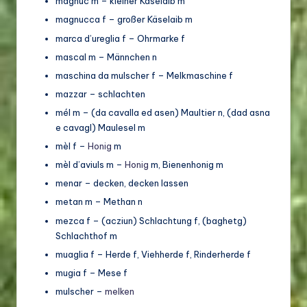
magnuc m – kleiner Käselaib m
magnucca f – großer Käselaib m
marca d’ureglia f – Ohrmarke f
mascal m – Männchen n
maschina da mulscher f – Melkmaschine f
mazzar – schlachten
mél m – (da cavalla ed asen) Maultier n, (dad asna
e cavagl) Maulesel m
mèl f –
Honig
m
mèl d’aviuls m –
Honig
m, Bienenhonig m
menar – decken, decken lassen
metan m – Methan n
mezca f – (acziun) Schlachtung f, (baghetg)
Schlachthof m
muaglia f – Herde f, Viehherde f, Rinderherde f
mugia f – Mese f
mulscher –
melken