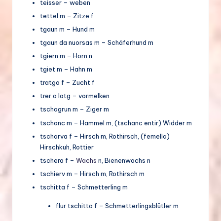
teisser – weben
tettel m – Zitze f
tgaun m – Hund m
tgaun da nuorsas m – Schäferhund m
tgiern m – Horn n
tgiet m – Hahn m
tratga f – Zucht f
trer a latg – vormelken
tschagrun m – Ziger m
tschanc m – Hammel m, (tschanc entir) Widder m
tscharva f – Hirsch m, Rothirsch, (femella)
Hirschkuh, Rottier
tschera f –
Wachs
n, Bienenwachs n
tschierv m – Hirsch m, Rothirsch m
tschitta f – Schmetterling m
flur tschitta f – Schmetterlingsblütler m