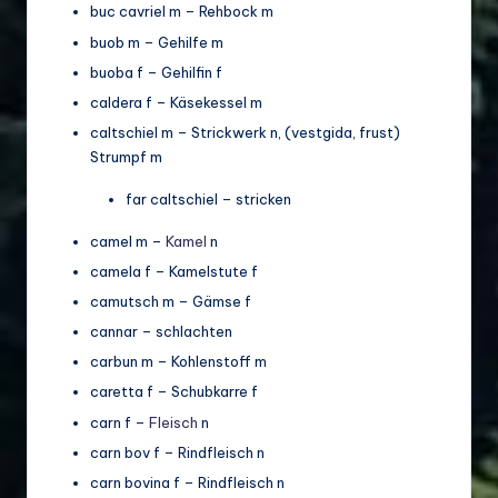
buc cavriel m – Rehbock m
buob m – Gehilfe m
buoba f – Gehilfin f
caldera f – Käsekessel m
caltschiel m – Strickwerk n, (vestgida, frust)
Strumpf m
far caltschiel – stricken
camel m –
Kamel
n
camela f – Kamelstute f
camutsch m – Gämse f
cannar – schlachten
carbun m – Kohlenstoff m
caretta f – Schubkarre f
carn f –
Fleisch
n
carn bov f – Rindfleisch n
carn bovina f – Rindfleisch n