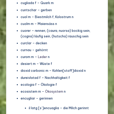
cugliada f – Quark m
cuntschar – gerben
cuol m – Biestmilch f, Kolostrum n
cuolm m – Maiensäss n
cuorer – rennen, (caura, nuorsa) bockig sein,
(cogna) läufig sein, (hutscha) rauschig sein
curclar – decken
curnau – gehörnt
curom m –
Leder
n
desiert m – Wüste f
dioxid carbonic m – Kohlen[stoff]dioxid n
dureivlatad f – Nachhaltigkeit f
ecologia f – Ökologie f
ecosistem m –
Ökosystem
n
encugliar – gerinnen
il latg [s‘]encuaglia – die Milch gerinnt