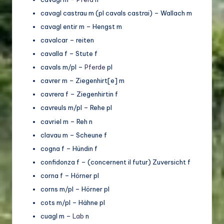
cavagl castrau m (pl cavals castrai) – Wallach m
cavagl entir m – Hengst m
cavalcar – reiten
cavalla f – Stute f
cavals m/pl –
Pferde
pl
cavrer m – Ziegenhirt[e] m
cavrera f – Ziegenhirtin f
cavreuls m/pl – Rehe pl
cavriel m – Reh n
clavau m – Scheune f
cogna f – Hündin f
confidonza f – (concernent il futur) Zuversicht f
corna f – Hörner pl
corns m/pl – Hörner pl
cots m/pl – Hähne pl
cuagl m –
Lab
n