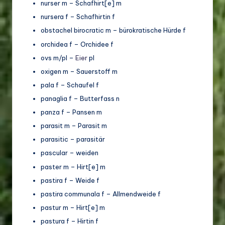
nurser m – Schafhirt[e] m
nursera f – Schafhirtin f
obstachel birocratic m – bürokratische Hürde f
orchidea f – Orchidee f
ovs m/pl –
Eier
pl
oxigen m – Sauerstoff m
pala f – Schaufel f
panaglia f – Butterfass n
panza f – Pansen m
parasit m – Parasit m
parasitic – parasitär
pascular – weiden
paster m – Hirt[e] m
pastira f – Weide f
pastira communala f – Allmendweide f
pastur m – Hirt[e] m
pastura f – Hirtin f