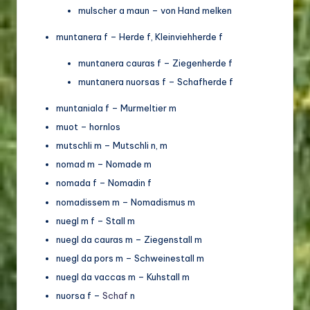
mulscher a maun – von Hand melken
muntanera f – Herde f, Kleinviehherde f
muntanera cauras f – Ziegenherde f
muntanera nuorsas f – Schafherde f
muntaniala f – Murmeltier m
muot – hornlos
mutschli m – Mutschli n, m
nomad m – Nomade m
nomada f – Nomadin f
nomadissem m – Nomadismus m
nuegl m f – Stall m
nuegl da cauras m – Ziegenstall m
nuegl da pors m – Schweinestall m
nuegl da vaccas m – Kuhstall m
nuorsa f –
Schaf
n