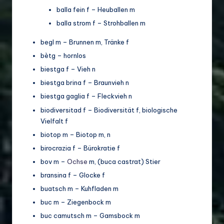
balla fein f – Heuballen m
balla strom f – Strohballen m
begl m – Brunnen m, Tränke f
bètg – hornlos
biestga f – Vieh n
biestga brina f – Braunvieh n
biestga gaglia f – Fleckvieh n
biodiversitad f – Biodiversität f, biologische
Vielfalt f
biotop m – Biotop m, n
birocrazia f – Bürokratie f
bov m –
Ochse
m, (buca castrat) Stier
bransina f – Glocke f
buatsch m – Kuhfladen m
buc m – Ziegenbock m
buc camutsch m – Gamsbock m