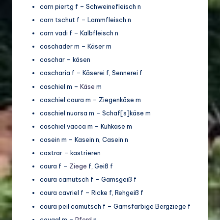
carn piertg f – Schweinefleisch n
carn tschut f – Lammfleisch n
carn vadi f – Kalbfleisch n
caschader m – Käser m
caschar – käsen
cascharia f – Käserei f, Sennerei f
caschiel m –
Käse
m
caschiel caura m – Ziegenkäse m
caschiel nuorsa m – Schaf[s]käse m
caschiel vacca m – Kuhkäse m
casein m – Kasein n, Casein n
castrar – kastrieren
caura f –
Ziege
f, Geiß f
caura camutsch f – Gamsgeiß f
caura cavriel f – Ricke f, Rehgeiß f
caura peil camutsch f – Gämsfarbige Bergziege f
cavagl m –
Pferd
n