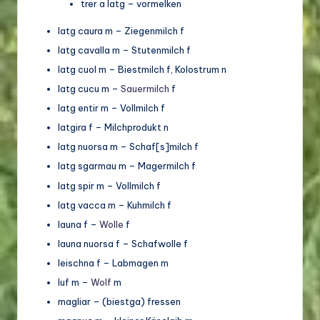
trer a latg – vormelken
latg caura m – Ziegenmilch f
latg cavalla m – Stutenmilch f
latg cuol m – Biestmilch f, Kolostrum n
latg cucu m –
Sauermilch
f
latg entir m – Vollmilch f
latgira f – Milchprodukt n
latg nuorsa m – Schaf[s]milch f
latg sgarmau m – Magermilch f
latg spir m – Vollmilch f
latg vacca m – Kuhmilch f
launa f –
Wolle
f
launa nuorsa f – Schafwolle f
leischna f – Labmagen m
luf m –
Wolf
m
magliar – (biestga) fressen