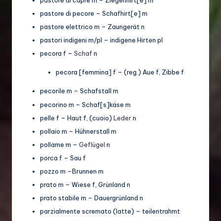
pastore di capre m – Ziegenhirt[e] m
pastore di pecore – Schafhirt[e] m
pastore elettrico m – Zaungerät n
pastori indigeni m/pl – indigene Hirten pl
pecora f –
Schaf
n
pecora [femmina] f – (reg.) Aue f, Zibbe f
pecorile m – Schafstall m
pecorino m – Schaf[s]käse m
pelle f – Haut f, (cuoio)
Leder
n
pollaio m – Hühnerstall m
pollame m –
Geflügel
n
porca f – Sau f
pozzo m –Brunnen m
prato m – Wiese f, Grünland n
prato stabile m – Dauergrünland n
parzialmente scremato (latte) – teilentrahmt