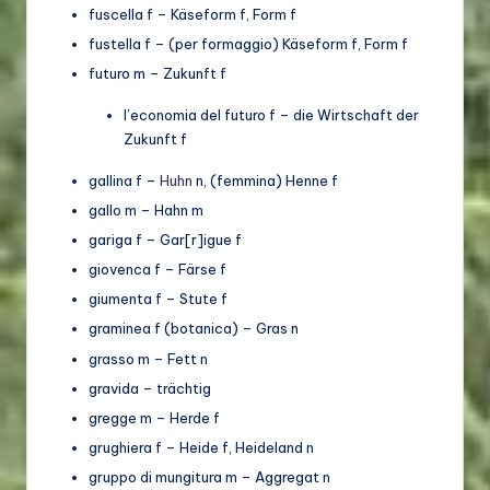
fuscella f – Käseform f, Form f
fustella f – (per formaggio) Käseform f, Form f
futuro m – Zukunft f
l’economia del futuro f – die Wirtschaft der
Zukunft f
gallina f –
Huhn
n, (femmina) Henne f
gallo m – Hahn m
gariga f – Gar[r]igue f
giovenca f – Färse f
giumenta f – Stute f
graminea f (botanica) – Gras n
grasso m – Fett n
gravida – trächtig
gregge m – Herde f
grughiera f – Heide f, Heideland n
gruppo di mungitura m – Aggregat n