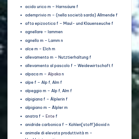
o
acido urico m – Harnsäure f
di
ademprivio m – (nella società sarda) Allmende f
v
afta epizootica f – Maul- und Klauenseuche f
e
agnellare – lammen
agnello m – Lamm n
rs
alce m – Elch m
it
allevamento m – Nutztierhaltung f
ä
allevamento al pascolo f – Weidewirtschaft f
t
alpaca m –
Alpaka
n
alpe f – Alp f, Alm f
alpeggio m – Alp f, Alm f
alpigiana f – Älplerin f
alpigiano m – Älpler m
anatra f –
Ente
f
anidride carbonica f – Kohlen[stoff]dioxid n
animale di elevata produttività m –