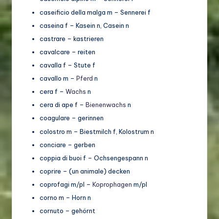
caseificio della malga m – Sennerei f
caseina f – Kasein n, Casein n
castrare – kastrieren
cavalcare – reiten
cavalla f – Stute f
cavallo m –
Pferd
n
cera f –
Wachs
n
cera di ape f –
Bienenwachs
n
coagulare – gerinnen
colostro m – Biestmilch f, Kolostrum n
conciare – gerben
coppia di buoi f – Ochsengespann n
coprire – (un animale) decken
coprofagi m/pl –
Koprophagen
m/pl
corno m – Horn n
cornuto – gehörnt