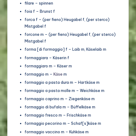
filare – spinnen
foia f – Brunst f
forca f – (per fieno) Heugabel f, (per sterco)
Mistgabel f
forcone m – (per fieno) Heugabel f, (per sterco)
Mistgabel f
forma [di formaggio] f – Laib m, Käselaib m
formaggiara – Käserin f
formaggiaro m – Käser m
formaggio m –
Käse
m
formaggio a pasta dura m – Hartkäse m
formaggio a pasta molle m – Weichkäse m
formaggio caprino m – Ziegenkäse m
formaggio di bufala m – Büffelkäse m
formaggio fresco m – Frischkäse m
formaggio pecorino m – Schaf[s]käse m
formaggio vaccino m – Kuhkäse m