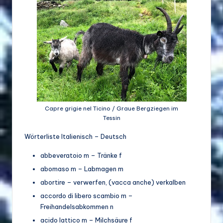
d
e
w
ir
ts
c
h
Capre grigie nel Ticino / Graue Bergziegen im
Tessin
a
Wörterliste Italienisch – Deutsch
ft
abbeveratoio m – Tränke f
u
abomaso m – Labmagen m
n
abortire – verwerfen, (vacca anche) verkalben
d
accordo di libero scambio m –
Bi
Freihandelsabkommen n
acido lattico m – Milchsäure f