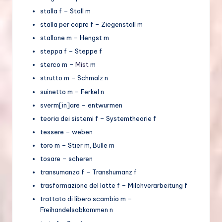
stalla f – Stall m
stalla per capre f – Ziegenstall m
stallone m – Hengst m
steppa f – Steppe f
sterco m –
Mist
m
strutto m – Schmalz n
suinetto m – Ferkel n
sverm[in]are – entwurmen
teoria dei sistemi f – Systemtheorie f
tessere – weben
toro m – Stier m, Bulle m
tosare – scheren
transumanza f – Transhumanz f
trasformazione del latte f – Milchverarbeitung f
trattato di libero scambio m –
Freihandelsabkommen n