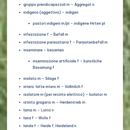
gruppo prendicapezzoli m – Aggregat n
indigeno (aggettivo) – indigen
pastori indigeni m/pl – indigene Hirten pl
infestazione f – Befall m
infestazione parassitaria f – Parasitenbefall m
inseminare – besamen
inseminazione artificiale f – künstliche
Besamung f
insilato m – Silage f
intero: latte intero m – Vollmilch f
isolatore m (per recinto elettrico) – Isolator m
istinto gragario m – Herdentrieb m
lama m –
Lama
n
lana f –
Wolle
f
landa f – Heide f, Heideland n