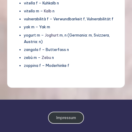
vitella f – Kuhkalb n
vitello m –
Kalb
n
vulnerabilità f – Verwundbarkeit f, Vulnerabilität f
yak m – Yak m
yogurt m –
Joghurt
m, n (Germania: m, Svizzera,
Austria: n)
zangola f – Butterfass n
zebù m –
Zebu
n
zoppina f – Moderhinke f
Impressum