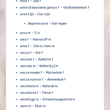
troia f – Sau f
unità di bestiame grosso f – Großvieheinheit f
uova f/pl –
Eier
n/pl
deporre uova – Eier legen
uovo m –
Ei
n
urea f – Harnstoff m
urina f – Urin m, Harn m
vacca f –
Kuh
f
vaccaia f – Kuhhirtin f
vaccaio m – Kuhhirt[e] m
vacca madre f – Mutterkuh f
vacca nutrice f – Ammenkuh f
vaccheria m – Kuhstall m
vacchetta f – Färse f
vermifugo m – Entwurmungsmittel n
verro m – Eber m