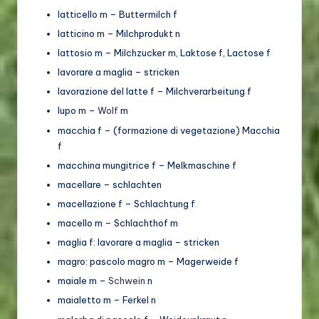
latticello m – Buttermilch f
latticino m – Milchprodukt n
lattosio m – Milchzucker m, Laktose f, Lactose f
lavorare a maglia – stricken
lavorazione del latte f – Milchverarbeitung f
lupo m –
Wolf
m
macchia f – (formazione di vegetazione) Macchia
f
macchina mungitrice f – Melkmaschine f
macellare – schlachten
macellazione f – Schlachtung f
macello m – Schlachthof m
maglia f: lavorare a maglia – stricken
magro: pascolo magro m – Magerweide f
maiale m –
Schwein
n
maialetto m – Ferkel n