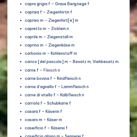
capra grigia f – Graue Bergziege f
capraia f – Ziegenhirtin f
capraio m – Ziegenhirt[e] m
capretto m – Zicklein n
caprile m – Ziegenstall m
caprino m – Ziegenkäse m
carbonio m – Kohlenstoff m
carico [del pascolo] m – Besatz m, Viehbesatz m
carne f –
Fleisch
n
carne bovina f – Rindfleisch n
carne d’agnello f – Lammfleisch n
carne di vitello f – Kalbfleisch n
carriola f – Schubkarre f
casara f – Käserin f
casaro m – Käser m
caseificio f – Käserei f
caseificio alpino m – Sennerei f