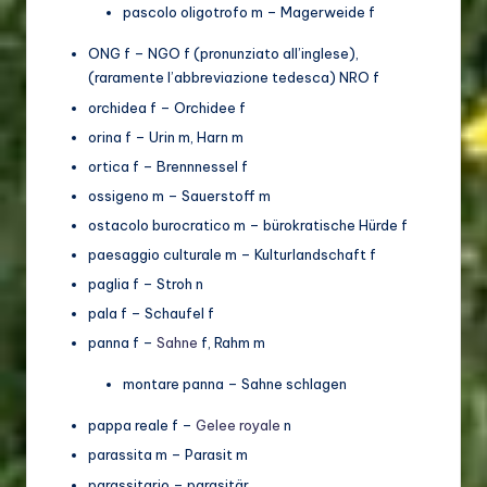
pascolo oligotrofo m – Magerweide f
ONG f – NGO f (pronunziato all’inglese),
(raramente l’abbreviazione tedesca) NRO f
orchidea f – Orchidee f
orina f – Urin m, Harn m
ortica f – Brennnessel f
ossigeno m – Sauerstoff m
ostacolo burocratico m – bürokratische Hürde f
paesaggio culturale m – Kulturlandschaft f
paglia f – Stroh n
pala f – Schaufel f
panna f –
Sahne
f, Rahm m
montare panna – Sahne schlagen
pappa reale f –
Gelee royale
n
parassita m – Parasit m
parassitario – parasitär