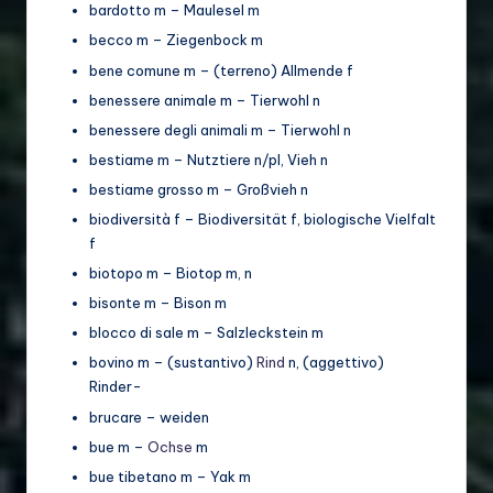
bardotto m – Maulesel m
becco m – Ziegenbock m
bene comune m – (terreno) Allmende f
benessere animale m – Tierwohl n
benessere degli animali m – Tierwohl n
bestiame m – Nutztiere n/pl, Vieh n
bestiame grosso m – Großvieh n
biodiversità f – Biodiversität f, biologische Vielfalt
f
biotopo m – Biotop m, n
bisonte m – Bison m
blocco di sale m – Salzleckstein m
bovino m – (sustantivo)
Rind
n, (aggettivo)
Rinder-
brucare – weiden
bue m –
Ochse
m
bue tibetano m – Yak m