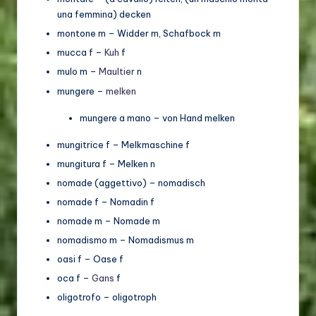
una femmina) decken
montone m – Widder m, Schafbock m
mucca f –
Kuh
f
mulo m –
Maultier
n
mungere –
melken
mungere a mano – von Hand melken
mungitrice f – Melkmaschine f
mungitura f – Melken n
nomade (aggettivo) – nomadisch
nomade f – Nomadin f
nomade m – Nomade m
nomadismo m – Nomadismus m
oasi f – Oase f
oca f –
Gans
f
oligotrofo – oligotroph