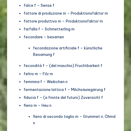
falce f – Sense f
fattore di produzione m – Produktionsfaktor m
fattore produttivo m – Produktionsfaktor m
farfalla f – Schmetterling m
fecondare – besamen
fecondazione artificiale f – künstliche
Besamung f
fecondità f – (del maschio) Fruchtbarkeit f
feltro m – Filz m
femmina f – Weibchen n
fermentazione lattica f – Milchsäuregärung f
fiducia f – (a fronte del futuro) Zuversicht f
fieno m – Heu n
fieno di secondo taglio m – Grummet n, Öhmd
n