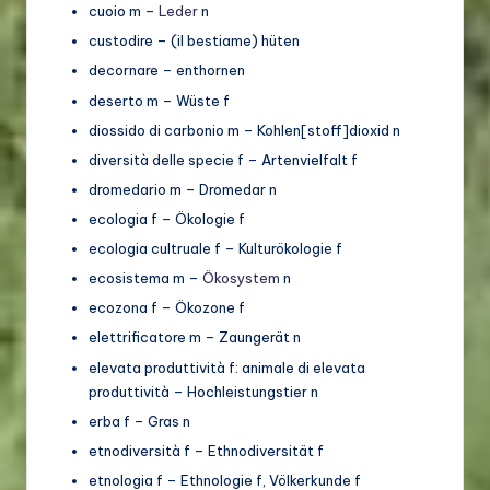
cuoio m –
Leder
n
custodire – (il bestiame) hüten
decornare – enthornen
deserto m – Wüste f
diossido di carbonio m – Kohlen[stoff]dioxid n
diversità delle specie f – Artenvielfalt f
dromedario m – Dromedar n
ecologia f – Ökologie f
ecologia cultruale f – Kulturökologie f
ecosistema m –
Ökosystem
n
ecozona f – Ökozone f
elettrificatore m – Zaungerät n
elevata produttività f: animale di elevata
produttività – Hochleistungstier n
erba f – Gras n
etnodiversità f – Ethnodiversität f
etnologia f – Ethnologie f, Völkerkunde f