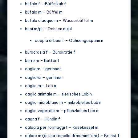
bufala f – Büffelkuh f
bufalo m –
Büffel
m
bufalo d’acqua m –
Wasserbüffel
m
buoi m/pl –
Ochsen
m/pl
coppia di buoi f – Ochsengespann n
burocrazia f – Bürokratie f
burro m – Butter f
cagliare – gerinnen
cagliarsi – gerinnen
caglio m –
Lab
n
caglio animale m – tierisches Lab n
caglio microbiano m – mikrobielles Lab n
caglio vegetale m – pflanzliches Lab n
cagna f – Hündin f
caldaia per formaggi f – Käsekessel m
calore m (di una femella di mammifero) – Brunst f