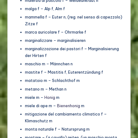
malerba di pascolo f – Weideunkraut n
malga f – Alp f, Alm f
mammella f – Euter n, (reg. nel senso di capezzolo)
Zitze f
marca auricolare f – Ohrmarke f
marginalizzare – marginalisieren
marginalizzazione dei pastori f – Marginalisierung
der Hirten f
maschio m – Männchen n
mastite f – Mastitis f, Euterentzündung f
matatoio m – Schlachthof m
metano m – Methan n
miele m –
Honig
m
miele di ape m –
Bienenhonig
m
mitigazione del cambiamento climatico f –
Klimaschutz m
monta naturale f – Natursprung m
montare – (a cavallo) reiten, (un maschio monta