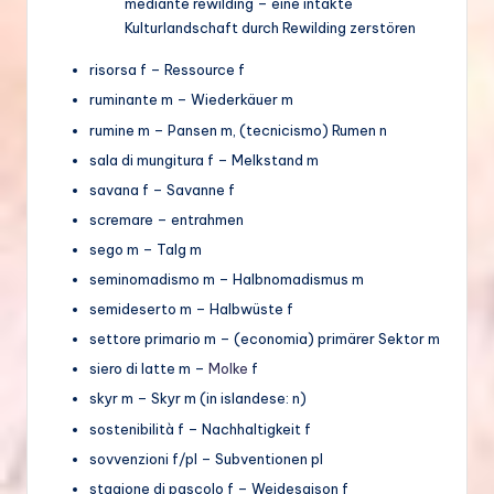
mediante rewilding – eine intakte
Kulturlandschaft durch Rewilding zerstören
risorsa f – Ressource f
ruminante m – Wiederkäuer m
rumine m – Pansen m, (tecnicismo) Rumen n
sala di mungitura f – Melkstand m
savana f – Savanne f
scremare – entrahmen
sego m – Talg m
seminomadismo m – Halbnomadismus m
semideserto m – Halbwüste f
settore primario m – (economia) primärer Sektor m
siero di latte m –
Molke
f
skyr m – Skyr m (in islandese: n)
sostenibilità f – Nachhaltigkeit f
sovvenzioni f/pl – Subventionen pl
stagione di pascolo f – Weidesaison f