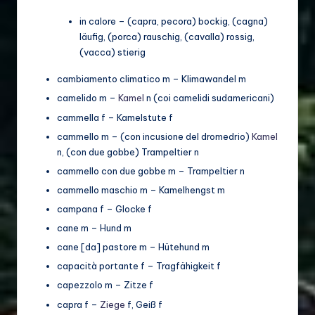
in calore – (capra, pecora) bockig, (cagna)
läufig, (porca) rauschig, (cavalla) rossig,
(vacca) stierig
cambiamento climatico m – Klimawandel m
camelido m –
Kamel
n (coi camelidi sudamericani)
cammella f – Kamelstute f
cammello m – (con incusione del dromedrio)
Kamel
n, (con due gobbe) Trampeltier n
cammello con due gobbe m – Trampeltier n
cammello maschio m – Kamelhengst m
campana f – Glocke f
cane m – Hund m
cane [da] pastore m – Hütehund m
capacità portante f – Tragfähigkeit f
capezzolo m – Zitze f
capra f –
Ziege
f, Geiß f