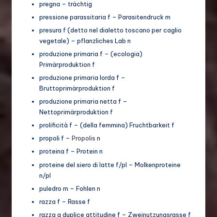
pregna – trächtig
pressione parassitaria f – Parasitendruck m
presura f (detto nel dialetto toscano per caglio
vegetale) – pflanzliches Lab n
produzione primaria f – (ecologia)
Primärproduktion f
produzione primaria lorda f –
Bruttoprimärproduktion f
produzione primaria netta f –
Nettoprimärproduktion f
prolificità f – (della femmina) Fruchtbarkeit f
propoli f –
Propolis
n
proteina f – Protein n
proteine del siero di latte f/pl – Molkenproteine
n/pl
puledro m – Fohlen n
razza f – Rasse f
razza a duplice attitudine f – Zweinutzungsrasse f