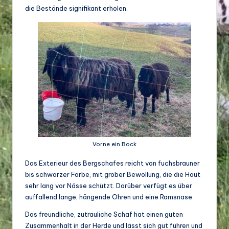
o
die Bestände signifikant erholen.
di
v
e
rs
it
ä
t
Vorne ein Bock
Das Exterieur des Bergschafes reicht von fuchsbrauner
bis schwarzer Farbe, mit grober Bewollung, die die Haut
sehr lang vor Nässe schützt. Darüber verfügt es über
auffallend lange, hängende Ohren und eine Ramsnase.
Das freundliche, zutrauliche Schaf hat einen guten
Zusammenhalt in der Herde und lässt sich gut führen und