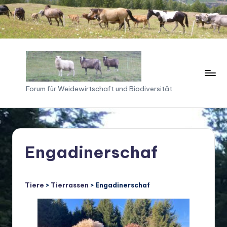
Skip
to
content
F
Forum für Weidewirtschaft und Biodiversität
o
ru
m
Engadinerschaf
f
ü
Tiere
>
Tierrassen
> Engadinerschaf
r
W
ei