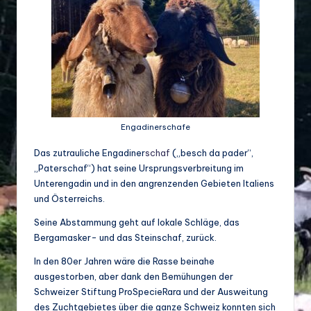
d
e
w
ir
ts
Engadinerschafe
c
h
Das zutrauliche Engadiner
schaf
(„besch da pader“,
„Paterschaf“) hat seine Ursprungsverbreitung im
a
Unterengadin und in den angrenzenden Gebieten Italiens
ft
und Österreichs.
u
Seine Abstammung geht auf lokale Schläge, das
Bergamasker- und das Steinschaf, zurück.
n
In den 80er Jahren wäre die Rasse beinahe
d
ausgestorben, aber dank den Bemühungen der
Bi
Schweizer Stiftung ProSpecieRara und der Ausweitung
des Zuchtgebietes über die ganze Schweiz konnten sich