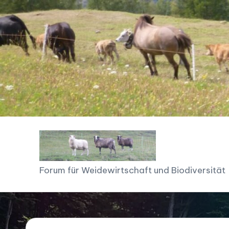
Skip
to
content
F
Forum für Weidewirtschaft und Biodiversität
o
r