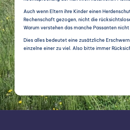
c
Auch wenn Eltern ihre Kinder einen Herdenschut
h
Rechenschaft gezogen, nicht die rücksichtslose
Warum verstehen das manche Passanten nicht u
a
Dies alles bedeutet eine zusätzliche Erschwern
ft
einzelne einer zu viel. Also bitte immer Rücks
u
n
d
Bi
o
di