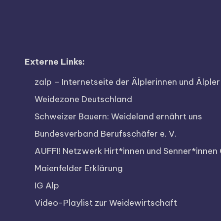
v
e
rs
it
Externe Links:
ä
zalp – Internetseite der Älplerinnen und Älpler
Weidezone Deutschland
t
Schweizer Bauern: Weideland ernährt uns
Bundesverband Berufsschäfer e. V.
AUFFI! Netzwerk Hirt*innen und Senner*innen 
Maienfelder Erklärung
IG Alp
Video-Playlist zur Weidewirtschaft