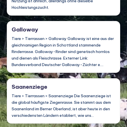
Nutzung ist ähnlich, allerdings ohne dieselbe
d
Hochleistungszucht.
e
w
Galloway
ir
Tiere > Tierrassen > Galloway Galloway ist eine aus der
ts
gleichnamigen Region in Schottland stammende
Rinderrasse. Galloway-Rinder sind genetisch hornlos
c
und dienen als Fleischrasse. Externer Link:
h
Bundesverband Deutscher Galloway-Züchter e.…
a
ft
Saanenziege
u
Tiere > Tierrassen > Saanenziege Die Saanenziege ist
n
die global häufigste Ziegenrasse. Sie stammt aus dem
d
Saanenland im Berner Oberland, ist aber heute in den
verschiedensten Ländern etabliert, wie uns…
Bi