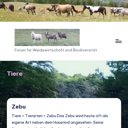
Skip
to
content
F
Forum für Weidewirtschaft und Biodiversität
o
ru
Tiere
m
f
ü
r
Zebu
W
Tiere > Tierarten > Zebu Das Zebu wird heute oft als
eigene Art neben dem Hausrind angesehen. Seine
ei