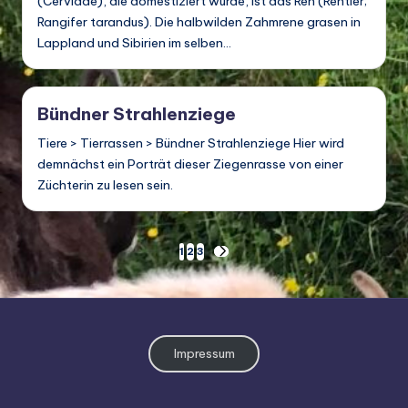
(Cervidae), die domestiziert wurde, ist das Ren (Rentier;
Rangifer tarandus). Die halbwilden Zahmrene grasen in
Lappland und Sibirien im selben…
Bündner Strahlenziege
Tiere > Tierrassen > Bündner Strahlenziege Hier wird
demnächst ein Porträt dieser Ziegenrasse von einer
Züchterin zu lesen sein.
Seitennummerierung
1
2
3
NEXT
PAGE
der
Beiträge
Impressum