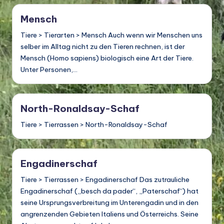
o
di
Mensch
v
Tiere > Tierarten > Mensch Auch wenn wir Menschen uns
selber im Alltag nicht zu den Tieren rechnen, ist der
e
Mensch (Homo sapiens) biologisch eine Art der Tiere.
rs
Unter Personen,…
it
ä
North-Ronaldsay-Schaf
t
Tiere > Tierrassen > North-Ronaldsay-Schaf
Engadinerschaf
Tiere > Tierrassen > Engadinerschaf Das zutrauliche
Engadinerschaf („besch da pader“, „Paterschaf“) hat
seine Ursprungsverbreitung im Unterengadin und in den
angrenzenden Gebieten Italiens und Österreichs. Seine