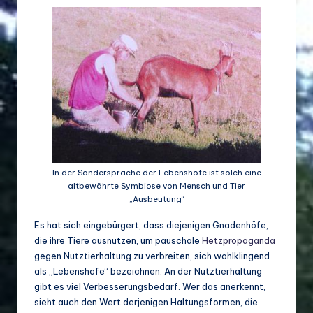
d
e
w
ir
ts
c
h
In der Sondersprache der Lebenshöfe ist solch eine
a
altbewährte Symbiose von Mensch und Tier
ft
„Ausbeutung“
u
Es hat sich eingebürgert, dass diejenigen Gnadenhöfe,
die ihre Tiere ausnutzen, um pauschale
Hetzpropaganda
n
gegen Nutztierhaltung zu verbreiten, sich wohlklingend
d
als „Lebenshöfe“ bezeichnen. An der Nutztierhaltung
gibt es viel Verbesserungsbedarf. Wer das anerkennt,
Bi
sieht auch den Wert derjenigen Haltungsformen, die