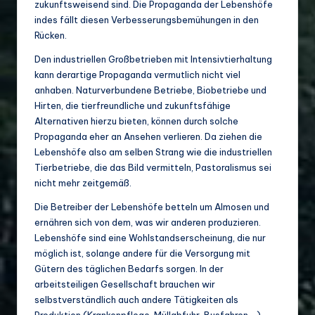
o
zukunftsweisend sind. Die Propaganda der Lebenshöfe
indes fällt diesen Verbesserungsbemühungen in den
di
Rücken.
v
Den industriellen Großbetrieben mit Intensivtierhaltung
e
kann derartige Propaganda vermutlich nicht viel
anhaben. Naturverbundene Betriebe, Biobetriebe und
rs
Hirten, die tierfreundliche und zukunftsfähige
it
Alternativen hierzu bieten, können durch solche
Propaganda eher an Ansehen verlieren. Da ziehen die
ä
Lebenshöfe also am selben Strang wie die industriellen
t
Tierbetriebe, die das Bild vermitteln, Pastoralismus sei
nicht mehr zeitgemäß.
Die Betreiber der Lebenshöfe betteln um Almosen und
ernähren sich von dem, was wir anderen produzieren.
Lebenshöfe sind eine Wohlstandserscheinung, die nur
möglich ist, solange andere für die Versorgung mit
Gütern des täglichen Bedarfs sorgen. In der
arbeitsteiligen Gesellschaft brauchen wir
selbstverständlich auch andere Tätigkeiten als