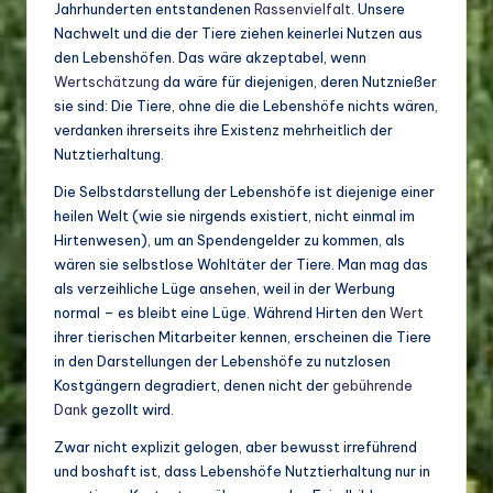
Jahrhunderten entstandenen
Rassenvielfalt
. Unsere
Nachwelt und die der Tiere ziehen keinerlei Nutzen aus
den Lebenshöfen. Das wäre akzeptabel, wenn
Wertschätzung
da wäre für diejenigen, deren Nutznießer
sie sind: Die Tiere, ohne die die Lebenshöfe nichts wären,
verdanken ihrerseits ihre Existenz mehrheitlich der
Nutztierhaltung.
Die Selbstdarstellung der Lebenshöfe ist diejenige einer
heilen Welt (wie sie nirgends existiert, nicht einmal im
Hirtenwesen), um an Spendengelder zu kommen, als
wären sie selbstlose Wohltäter der Tiere. Man mag das
als verzeihliche Lüge ansehen, weil in der Werbung
normal – es bleibt eine Lüge. Während Hirten den
Wert
ihrer tierischen Mitarbeiter kennen, erscheinen die Tiere
in den Darstellungen der Lebenshöfe zu nutzlosen
Kostgängern degradiert, denen nicht der
gebührende
Dank
gezollt wird.
Zwar nicht explizit gelogen, aber bewusst irreführend
und boshaft ist, dass Lebenshöfe Nutztierhaltung nur in