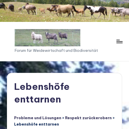
Skip
to
content
F
Forum für Weidewirtschaft und Biodiversität
o
ru
m
Lebenshöfe
f
enttarnen
ü
r
W
Probleme und Lösungen
>
Respekt zurückerobern
>
Lebenshöfe enttarnen
ei