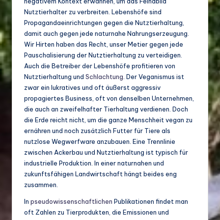
negativem Kontext erwähnen, um das Feindbild
Nutztierhalter zu verbreiten. Lebenshöfe sind
Propagandaeinrichtungen gegen die Nutztierhaltung,
damit auch gegen jede naturnahe Nahrungserzeugung.
Wir Hirten haben das Recht, unser Metier gegen jede
Pauschalisierung der Nutztierhaltung zu verteidigen.
Auch die Betreiber der Lebenshöfe profitieren von
Nutztierhaltung und
Schlachtung
. Der Veganismus ist
zwar ein lukratives und oft äußerst aggressiv
propagiertes Business, oft von denselben Unternehmen,
die auch an zweifelhafter Tierhaltung verdienen. Doch
die Erde reicht nicht, um die ganze Menschheit vegan zu
ernähren und noch zusätzlich Futter für Tiere als
nutzlose Wegwerfware anzubauen. Eine Trennlinie
zwischen Ackerbau und Nutztierhaltung ist typisch für
industrielle Produktion. In einer naturnahen und
zukunftsfähigen Landwirtschaft hängt beides eng
zusammen.
In
pseudowissenschaftlichen
Publikationen findet man
oft Zahlen zu Tierprodukten, die Emissionen und