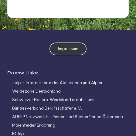
o
di
v
e
rs
Impressum
it
ä
t
Externe Links:
zalp – Internetseite der Älplerinnen und Älpler
Weidezone Deutschland
Schweizer Bauern: Weideland ernährt uns
Bundesverband Berufsschäfer e. V.
AUFFI! Netzwerk Hirt*innen und Senner*innen Österreich
Maienfelder Erklärung
IG Alp