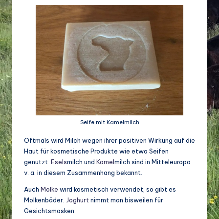
d
e
w
ir
ts
c
h
a
Seife mit Kamelmilch
ft
Oftmals wird Milch wegen ihrer positiven Wirkung auf die
Haut für kosmetische Produkte wie etwa Seifen
u
genutzt.
Esels
milch und
Kamel
milch sind in Mitteleuropa
n
v. a. in diesem Zusammenhang bekannt.
d
Auch
Molke
wird kosmetisch verwendet, so gibt es
Molkenbäder.
Joghurt
nimmt man bisweilen für
Bi
Gesichtsmasken.