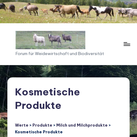
Skip
to
content
F
Forum für Weidewirtschaft und Biodiversität
o
ru
m
Kosmetische
f
Produkte
ü
r
W
Werte
>
Produkte
>
Milch und Milchprodukte
>
Kosmetische Produkte
ei